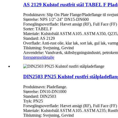
AS 2129 Kulstof rustfrit stål TABEL F Plad
Produktnavn: Slip On Plate Flange/Pladeflange til svejsn
Størrelse: NPS 1/2"-24" DN15-DN600
Forseglingsoverflade: Hævet ansigt (RF), Full Face (FF)
Sorter: TABEL F
Materiale: Kulstofstål ASTM A105. ASTM A350, Q235, 
Standard: AS 2129
Overflade: Anti-rust olie, klar lak, sort lak, gul lak, varm
Tilslutning: Svejsning, Gevind
Anvendelse: Vandværk, skibsbygningsindustri, petrokemisk 
forespørgsel
detalje
DIN2503 PN25 Kulstof rustfri stålpladeflan
Produktnavn: Pladeflange.
Størrelse: DN10-DN1000
Standard: DIN2503
Tryk: PN25
Forseglingsoverflade: Hævet ansigt (RF), Full Face (FF)
Materiale: Kulstofstål ASTM A105. ASTM A235; Rustfri
Tilslutning: Svejsning, Gevind