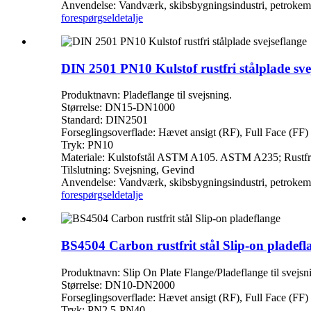
Anvendelse: Vandværk, skibsbygningsindustri, petrokemisk 
forespørgsel
detalje
DIN 2501 PN10 Kulstof rustfri stålplade sve
Produktnavn: Pladeflange til svejsning.
Størrelse: DN15-DN1000
Standard: DIN2501
Forseglingsoverflade: Hævet ansigt (RF), Full Face (FF)
Tryk: PN10
Materiale: Kulstofstål ASTM A105. ASTM A235; Rustfri
Tilslutning: Svejsning, Gevind
Anvendelse: Vandværk, skibsbygningsindustri, petrokemisk 
forespørgsel
detalje
BS4504 Carbon rustfrit stål Slip-on pladefl
Produktnavn: Slip On Plate Flange/Pladeflange til svejsn
Størrelse: DN10-DN2000
Forseglingsoverflade: Hævet ansigt (RF), Full Face (FF)
Tryk: PN2.5-PN40