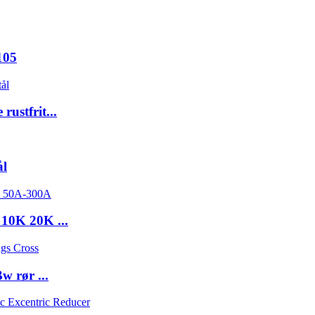
105
ustfrit...
ål
 10K 20K ...
w rør ...