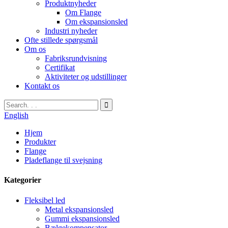
Produktnyheder
Om Flange
Om ekspansionsled
Industri nyheder
Ofte stillede spørgsmål
Om os
Fabriksrundvisning
Certifikat
Aktiviteter og udstillinger
Kontakt os
English
Hjem
Produkter
Flange
Pladeflange til svejsning
Kategorier
Fleksibel led
Metal ekspansionsled
Gummi ekspansionsled
Bælgekompensator