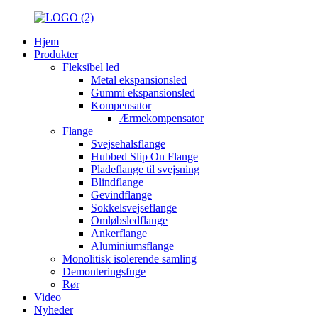
Hjem
Produkter
Fleksibel led
Metal ekspansionsled
Gummi ekspansionsled
Kompensator
Ærmekompensator
Flange
Svejsehalsflange
Hubbed Slip On Flange
Pladeflange til svejsning
Blindflange
Gevindflange
Sokkelsvejseflange
Omløbsledflange
Ankerflange
Aluminiumsflange
Monolitisk isolerende samling
Demonteringsfuge
Rør
Video
Nyheder