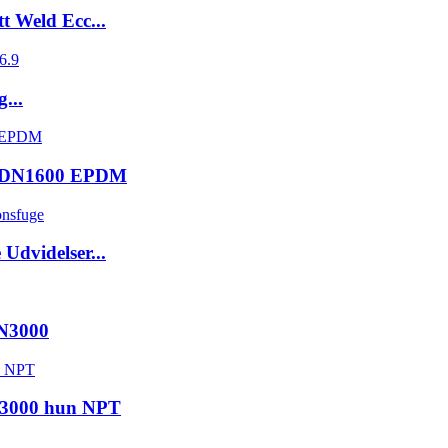
t Weld Ecc...
...
32-DN1600 EPDM
Udvidelser...
DN3000
se3000 hun NPT