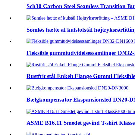
Sch30 Carbon Steel Seamless Transition But
Sømløs hætte af kulstofstål højtryksrørfitting
Fleksible gummiudvidelsessamlinger DN
Rustfrit stål Enkelt Flange Gummi Fleksible 
Bælgkompensator Ekspansionsled DN20-
ASME B16.11 Smedet gevind T-shirt Klas