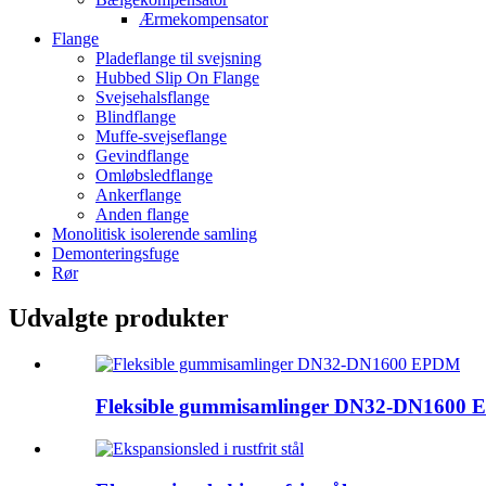
Ærmekompensator
Flange
Pladeflange til svejsning
Hubbed Slip On Flange
Svejsehalsflange
Blindflange
Muffe-svejseflange
Gevindflange
Omløbsledflange
Ankerflange
Anden flange
Monolitisk isolerende samling
Demonteringsfuge
Rør
Udvalgte produkter
Fleksible gummisamlinger DN32-DN1600