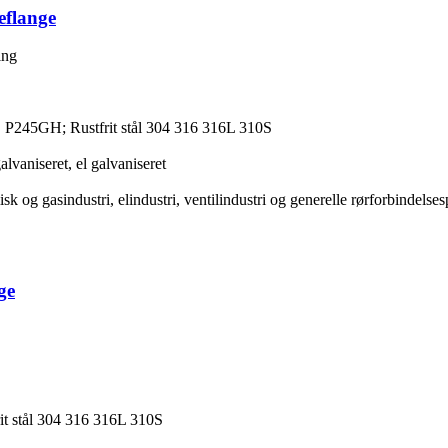
eflange
ing
P245GH; Rustfrit stål 304 316 316L 310S
galvaniseret, el galvaniseret
og gasindustri, elindustri, ventilindustri og generelle rørforbindelses
ge
t stål 304 316 316L 310S