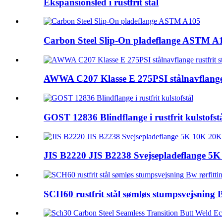
Ekspansionsled i rustfrit stål
Carbon Steel Slip-On pladeflange ASTM A
AWWA C207 Klasse E 275PSI stålnavflange r
GOST 12836 Blindflange i rustfrit kulstofst
JIS B2220 JIS B2238 Svejsepladeflange 5K
SCH60 rustfrit stål sømløs stumpsvejsning B