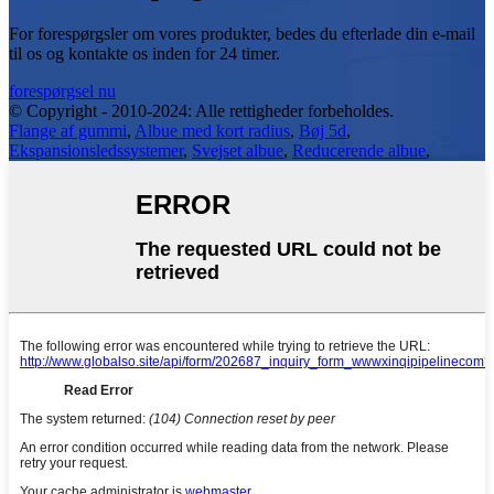
For forespørgsler om vores produkter, bedes du efterlade din e-mail
til os og kontakte os inden for 24 timer.
forespørgsel nu
© Copyright - 2010-2024: Alle rettigheder forbeholdes.
Flange af gummi
,
Albue med kort radius
,
Bøj 5d
,
Ekspansionsledssystemer
,
Svejset albue
,
Reducerende albue
,