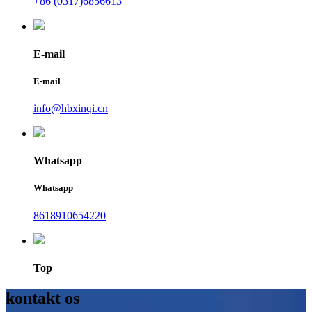
+86 (0317)6856613
E-mail
E-mail
info@hbxinqi.cn
Whatsapp
Whatsapp
8618910654220
Top
kontakt os