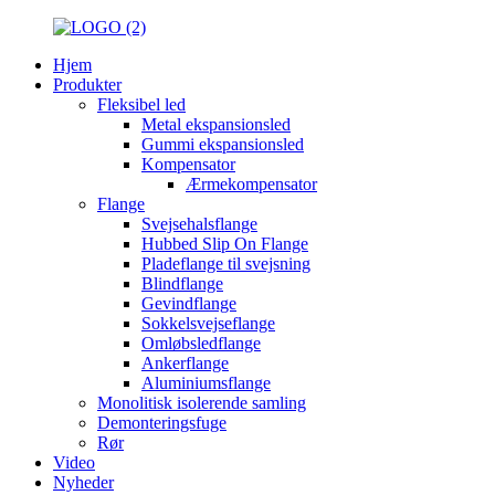
Hjem
Produkter
Fleksibel led
Metal ekspansionsled
Gummi ekspansionsled
Kompensator
Ærmekompensator
Flange
Svejsehalsflange
Hubbed Slip On Flange
Pladeflange til svejsning
Blindflange
Gevindflange
Sokkelsvejseflange
Omløbsledflange
Ankerflange
Aluminiumsflange
Monolitisk isolerende samling
Demonteringsfuge
Rør
Video
Nyheder