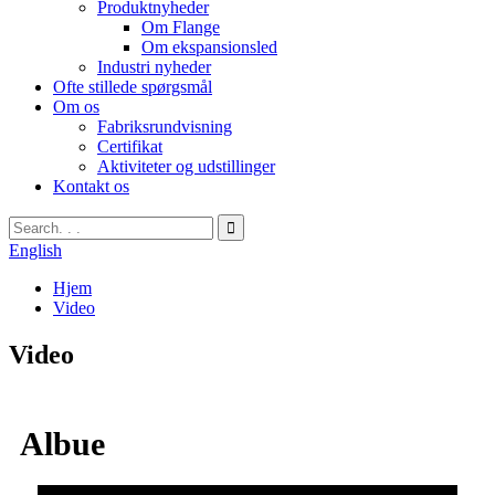
Produktnyheder
Om Flange
Om ekspansionsled
Industri nyheder
Ofte stillede spørgsmål
Om os
Fabriksrundvisning
Certifikat
Aktiviteter og udstillinger
Kontakt os
English
Hjem
Video
Video
Albue