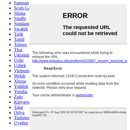
Samoan
Scots Gaelic
Shona
Sindhi
Sundanese
Swahili
Tajik
Tamil
Telugu
Thai
Ukrainian
Urdu
Uzbek
Vietnamese
Welsh
Xhosa
Yiddish
Yoruba
Zulu
Kinyarwanda
Tatar
Oriya
Turkmen
Uyghur