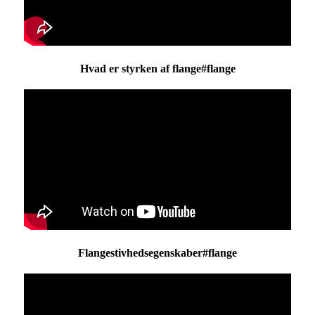
Hvad er styrken af ​​flange#flange
Flangestivhedsegenskaber#flange