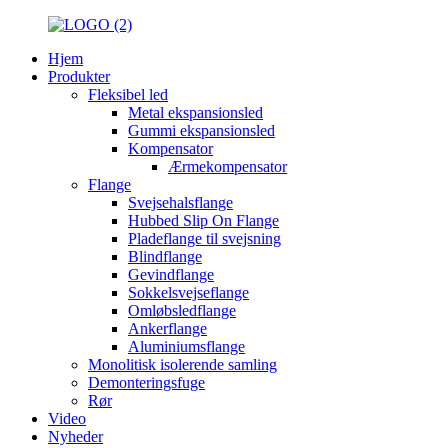
Hjem
Produkter
Fleksibel led
Metal ekspansionsled
Gummi ekspansionsled
Kompensator
Ærmekompensator
Flange
Svejsehalsflange
Hubbed Slip On Flange
Pladeflange til svejsning
Blindflange
Gevindflange
Sokkelsvejseflange
Omløbsledflange
Ankerflange
Aluminiumsflange
Monolitisk isolerende samling
Demonteringsfuge
Rør
Video
Nyheder