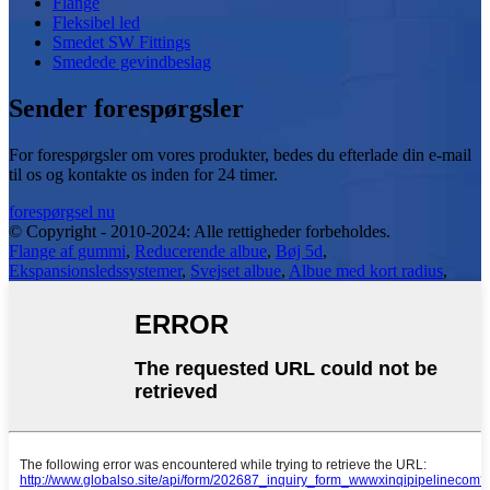
Flange
Fleksibel led
Smedet SW Fittings
Smedede gevindbeslag
Sender forespørgsler
For forespørgsler om vores produkter, bedes du efterlade din e-mail
til os og kontakte os inden for 24 timer.
forespørgsel nu
© Copyright - 2010-2024: Alle rettigheder forbeholdes.
Flange af gummi
,
Reducerende albue
,
Bøj 5d
,
Ekspansionsledssystemer
,
Svejset albue
,
Albue med kort radius
,