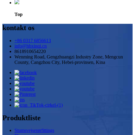
Top
kontakt os
+86 0317 6856613
info@hbxinqi.cn
8618910654220
Wenming Road, Gengzhuangzi Industry Zone, Mengcun
County, Cangzhou City, Hebei-provinsen, Kina
Produktliste
Stumsvejserørfittings