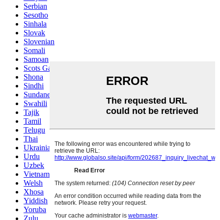
Serbian
Sesotho
Sinhala
Slovak
Slovenian
Somali
Samoan
Scots Gaelic
Shona
Sindhi
Sundanese
Swahili
Tajik
Tamil
Telugu
Thai
Ukrainian
Urdu
Uzbek
Vietnamese
Welsh
Xhosa
Yiddish
Yoruba
Zulu