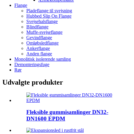
Flange
Pladeflange til svejsning
Hubbed Slip On Flange
Svejsehalsflange
Blindflange
Muffe-svejseflange
Gevindflange
Omløbsledflange
Ankerflange
Anden flange
Monolitisk isolerende samling
Demonteringsfuge
Rør
Udvalgte produkter
Fleksible gummisamlinger DN32-
DN1600 EPDM