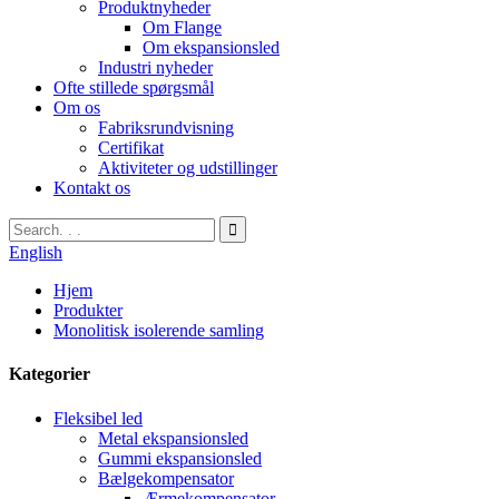
Produktnyheder
Om Flange
Om ekspansionsled
Industri nyheder
Ofte stillede spørgsmål
Om os
Fabriksrundvisning
Certifikat
Aktiviteter og udstillinger
Kontakt os
English
Hjem
Produkter
Monolitisk isolerende samling
Kategorier
Fleksibel led
Metal ekspansionsled
Gummi ekspansionsled
Bælgekompensator
Ærmekompensator