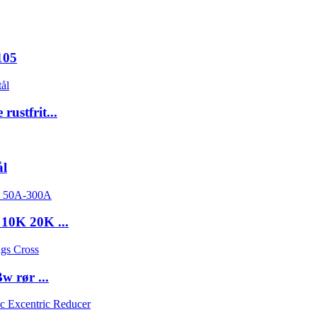
105
ustfrit...
ål
 10K 20K ...
w rør ...