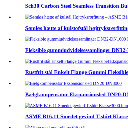
Sch30 Carbon Steel Seamless Transition But
Sømløs hætte af kulstofstål højtryksrørfitting
Fleksible gummiudvidelsessamlinger DN
Rustfrit stål Enkelt Flange Gummi Fleksible 
Bælgkompensator Ekspansionsled DN20-
ASME B16.11 Smedet gevind T-shirt Klas