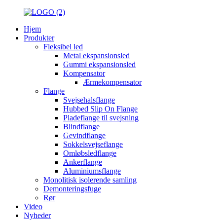
Hjem
Produkter
Fleksibel led
Metal ekspansionsled
Gummi ekspansionsled
Kompensator
Ærmekompensator
Flange
Svejsehalsflange
Hubbed Slip On Flange
Pladeflange til svejsning
Blindflange
Gevindflange
Sokkelsvejseflange
Omløbsledflange
Ankerflange
Aluminiumsflange
Monolitisk isolerende samling
Demonteringsfuge
Rør
Video
Nyheder