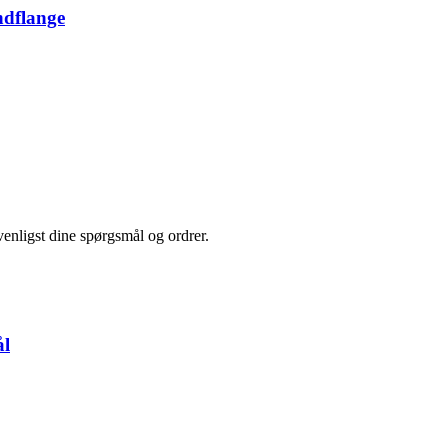
ndflange
,
 venligst dine spørgsmål og ordrer.
ål