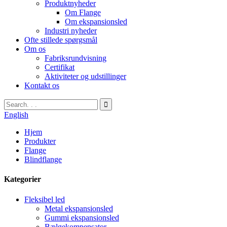
Produktnyheder
Om Flange
Om ekspansionsled
Industri nyheder
Ofte stillede spørgsmål
Om os
Fabriksrundvisning
Certifikat
Aktiviteter og udstillinger
Kontakt os
English
Hjem
Produkter
Flange
Blindflange
Kategorier
Fleksibel led
Metal ekspansionsled
Gummi ekspansionsled
Bælgekompensator