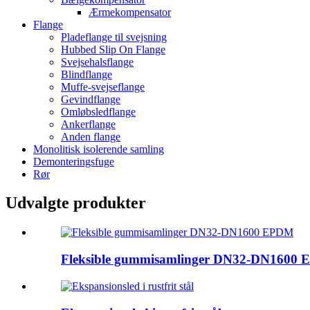
Ærmekompensator
Flange
Pladeflange til svejsning
Hubbed Slip On Flange
Svejsehalsflange
Blindflange
Muffe-svejseflange
Gevindflange
Omløbsledflange
Ankerflange
Anden flange
Monolitisk isolerende samling
Demonteringsfuge
Rør
Udvalgte produkter
Fleksible gummisamlinger DN32-DN1600