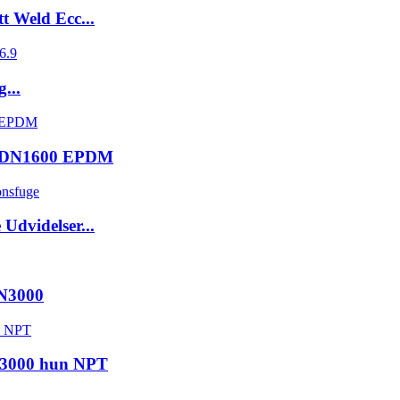
t Weld Ecc...
...
32-DN1600 EPDM
Udvidelser...
DN3000
se3000 hun NPT