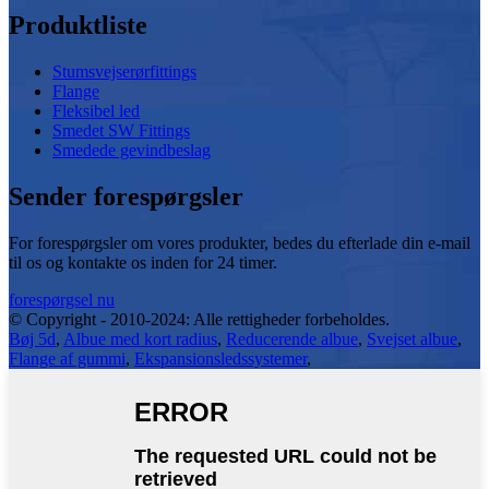
Produktliste
Stumsvejserørfittings
Flange
Fleksibel led
Smedet SW Fittings
Smedede gevindbeslag
Sender forespørgsler
For forespørgsler om vores produkter, bedes du efterlade din e-mail
til os og kontakte os inden for 24 timer.
forespørgsel nu
© Copyright - 2010-2024: Alle rettigheder forbeholdes.
Bøj 5d
,
Albue med kort radius
,
Reducerende albue
,
Svejset albue
,
Flange af gummi
,
Ekspansionsledssystemer
,