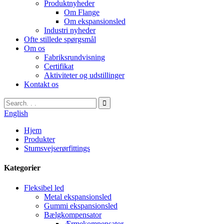
Produktnyheder
Om Flange
Om ekspansionsled
Industri nyheder
Ofte stillede spørgsmål
Om os
Fabriksrundvisning
Certifikat
Aktiviteter og udstillinger
Kontakt os
English
Hjem
Produkter
Stumsvejserørfittings
Kategorier
Fleksibel led
Metal ekspansionsled
Gummi ekspansionsled
Bælgkompensator
Ærmekompensator