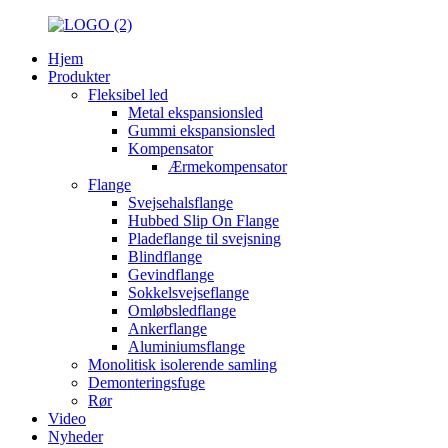
Hjem
Produkter
Fleksibel led
Metal ekspansionsled
Gummi ekspansionsled
Kompensator
Ærmekompensator
Flange
Svejsehalsflange
Hubbed Slip On Flange
Pladeflange til svejsning
Blindflange
Gevindflange
Sokkelsvejseflange
Omløbsledflange
Ankerflange
Aluminiumsflange
Monolitisk isolerende samling
Demonteringsfuge
Rør
Video
Nyheder