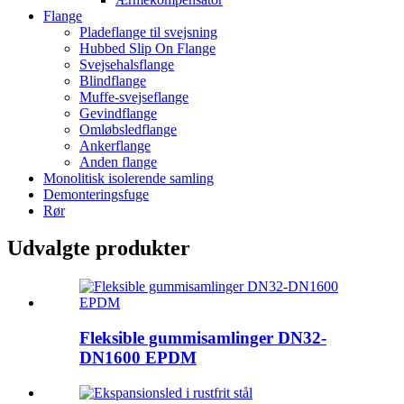
Flange
Pladeflange til svejsning
Hubbed Slip On Flange
Svejsehalsflange
Blindflange
Muffe-svejseflange
Gevindflange
Omløbsledflange
Ankerflange
Anden flange
Monolitisk isolerende samling
Demonteringsfuge
Rør
Udvalgte produkter
Fleksible gummisamlinger DN32-
DN1600 EPDM