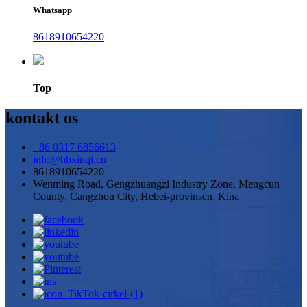
Whatsapp
8618910654220
Top
kontakt os
+86 0317 6856613
info@hbxinqi.cn
8618910654220
Wenming Road, Gengzhuangzi Industry Zone, Mengcun
County, Cangzhou City, Hebei-provinsen, Kina