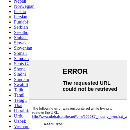
Nepali
Norwegian
Pashto
Persian
Punjabi
Serbian
Sesotho
Sinhala
Slovak
Slovenian
Somali
Samoan
Scots Gaelic
Shona
Sindhi
Sundanese
Swahili
Tajik
Tamil
Telugu
Thai
Ukrainian
Urdu
Uzbek
Vietnamese