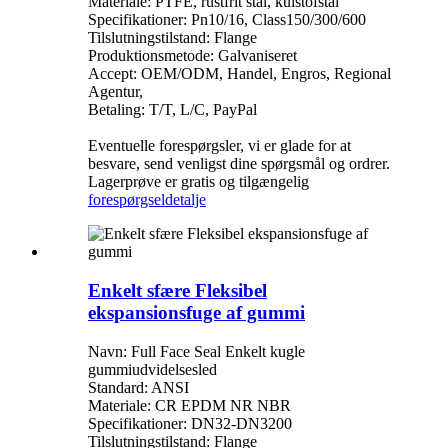
Materiale: PTFE, rustfrit stål, kulstofstål
Specifikationer: Pn10/16, Class150/300/600
Tilslutningstilstand: Flange
Produktionsmetode: Galvaniseret
Accept: OEM/ODM, Handel, Engros, Regional
Agentur,
Betaling: T/T, L/C, PayPal
Eventuelle forespørgsler, vi er glade for at
besvare, send venligst dine spørgsmål og ordrer.
Lagerprøve er gratis og tilgængelig
forespørgsel
detalje
Enkelt sfære Fleksibel
ekspansionsfuge af gummi
Navn: Full Face Seal Enkelt kugle
gummiudvidelsesled
Standard: ANSI
Materiale: CR EPDM NR NBR
Specifikationer: DN32-DN3200
Tilslutningstilstand: Flange