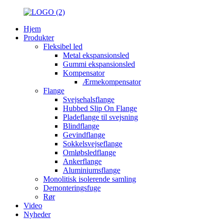
Hjem
Produkter
Fleksibel led
Metal ekspansionsled
Gummi ekspansionsled
Kompensator
Ærmekompensator
Flange
Svejsehalsflange
Hubbed Slip On Flange
Pladeflange til svejsning
Blindflange
Gevindflange
Sokkelsvejseflange
Omløbsledflange
Ankerflange
Aluminiumsflange
Monolitisk isolerende samling
Demonteringsfuge
Rør
Video
Nyheder