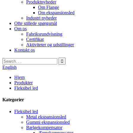
Produktnyheder
Om Flange
Om ekspansionsled
Industri nyheder
Ofte stillede spørgsmål
Om os
Fabriksrundvisning
Certifikat
Aktiviteter og udstillinger
Kontakt os
English
Hjem
Produkter
Fleksibel led
Kategorier
Fleksibel led
Metal ekspansionsled
Gummi ekspansionsled
Bælgekompensator
Ærmekompensator