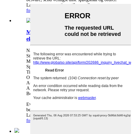
Lagerprøve er gratis og tilgængelig
forespørgsel
detalje
Metal bælgkompensator
ekspansionsled
Navn: Metalbælgekompensator
Standard: ANSI JIS DIN BS
Materiale: rustfrit stål/kulstofstål
Specifikationer: DN20-DN3000
Tilslutningstilstand: Flange
Overfladebehandling: Sølvbelægning
Accept: OEM/ODM, Handel, Engros, Regional
Agentur,
Betaling: T/T, L/C, PayPal
Eventuelle forespørgsler, vi er glade for at
besvare, send venligst dine spørgsmål og ordrer.
Lagerprøve er gratis og tilgængelig
forespørgsel
detalje