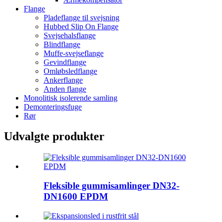
Flange
Pladeflange til svejsning
Hubbed Slip On Flange
Svejsehalsflange
Blindflange
Muffe-svejseflange
Gevindflange
Omløbsledflange
Ankerflange
Anden flange
Monolitisk isolerende samling
Demonteringsfuge
Rør
Udvalgte produkter
Fleksible gummisamlinger DN32-
DN1600 EPDM