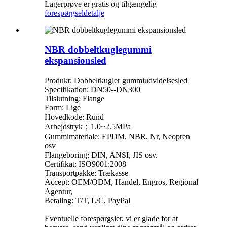
Lagerprøve er gratis og tilgængelig
forespørgsel
detalje
NBR dobbeltkuglegummi
ekspansionsled
Produkt: Dobbeltkugler gummiudvidelsesled
Specifikation: DN50--DN300
Tilslutning: Flange
Form: Lige
Hovedkode: Rund
Arbejdstryk；1.0~2.5MPa
Gummimateriale: EPDM, NBR, Nr, Neopren
osv
Flangeboring: DIN, ANSI, JIS osv.
Certifikat: ISO9001:2008
Transportpakke: Trækasse
Accept: OEM/ODM, Handel, Engros, Regional
Agentur,
Betaling: T/T, L/C, PayPal
Eventuelle forespørgsler, vi er glade for at