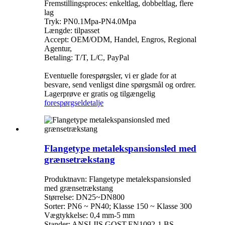
Fremstillingsproces: enkeltlag, dobbeltlag, flere
lag
Tryk: PN0.1Mpa-PN4.0Mpa
Længde: tilpasset
Accept: OEM/ODM, Handel, Engros, Regional
Agentur,
Betaling: T/T, L/C, PayPal
Eventuelle forespørgsler, vi er glade for at
besvare, send venligst dine spørgsmål og ordrer.
Lagerprøve er gratis og tilgængelig
forespørgsel
detalje
Flangetype metalekspansionsled med
grænsetrækstang
Produktnavn: Flangetype metalekspansionsled
med grænsetrækstang
Størrelse: DN25~DN800
Sorter: PN6 ~ PN40; Klasse 150 ~ Klasse 300
Vægtykkelse: 0,4 mm-5 mm
Stander: ANSI,JIS,GOST,EN1092-1,BS