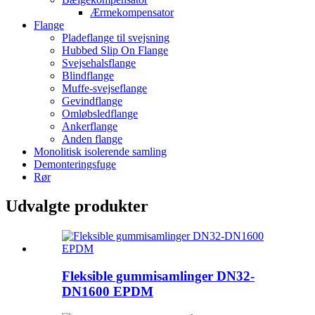
Ærmekompensator
Flange
Pladeflange til svejsning
Hubbed Slip On Flange
Svejsehalsflange
Blindflange
Muffe-svejseflange
Gevindflange
Omløbsledflange
Ankerflange
Anden flange
Monolitisk isolerende samling
Demonteringsfuge
Rør
Udvalgte produkter
Fleksible gummisamlinger DN32-
DN1600 EPDM