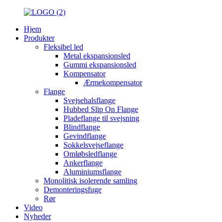
Hjem
Produkter
Fleksibel led
Metal ekspansionsled
Gummi ekspansionsled
Kompensator
Ærmekompensator
Flange
Svejsehalsflange
Hubbed Slip On Flange
Pladeflange til svejsning
Blindflange
Gevindflange
Sokkelsvejseflange
Omløbsledflange
Ankerflange
Aluminiumsflange
Monolitisk isolerende samling
Demonteringsfuge
Rør
Video
Nyheder