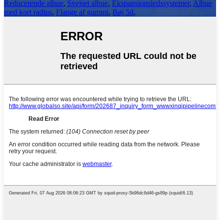
Reducerende albue
,
Svejset albue
,
Ekspansionsledssystemer
,
Albue
med kort radius
,
Flange af gummi
,
Bøj 5d
,