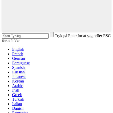
Tryk på Enter for at søge eller ESC
for at lukke
English
French
German
Portuguese
Spanish
Russian
Japanese
Korean
Arabic
Irish
Greek
Turkish
Italian
Danish
Romanian