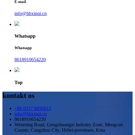
E-mail
info@hbxinqi.cn
Whatsapp
Whatsapp
8618910654220
Top
kontakt os
+86 0317 6856613
info@hbxinqi.cn
8618910654220
Wenming Road, Gengzhuangzi Industry Zone, Mengcun
County, Cangzhou City, Hebei-provinsen, Kina