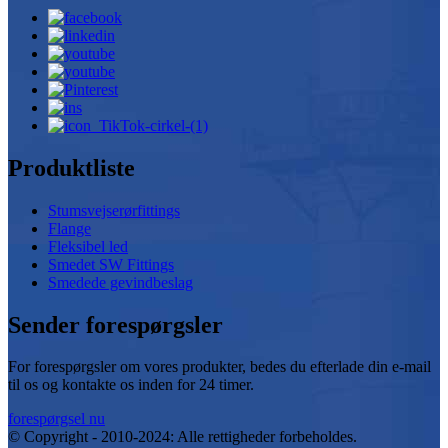
Produktliste
Stumsvejserørfittings
Flange
Fleksibel led
Smedet SW Fittings
Smedede gevindbeslag
Sender forespørgsler
For forespørgsler om vores produkter, bedes du efterlade din e-mail
til os og kontakte os inden for 24 timer.
forespørgsel nu
© Copyright - 2010-2024: Alle rettigheder forbeholdes.