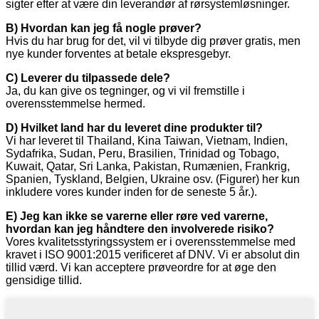
sigter efter at være din leverandør af rørsystemløsninger.
B) Hvordan kan jeg få nogle prøver?
Hvis du har brug for det, vil vi tilbyde dig prøver gratis, men
nye kunder forventes at betale ekspresgebyr.
C) Leverer du tilpassede dele?
Ja, du kan give os tegninger, og vi vil fremstille i
overensstemmelse hermed.
D) Hvilket land har du leveret dine produkter til?
Vi har leveret til Thailand, Kina Taiwan, Vietnam, Indien,
Sydafrika, Sudan, Peru, Brasilien, Trinidad og Tobago,
Kuwait, Qatar, Sri Lanka, Pakistan, Rumænien, Frankrig,
Spanien, Tyskland, Belgien, Ukraine osv. (Figurer) her kun
inkludere vores kunder inden for de seneste 5 år.).
E) Jeg kan ikke se varerne eller røre ved varerne,
hvordan kan jeg håndtere den involverede risiko?
Vores kvalitetsstyringssystem er i overensstemmelse med
kravet i ISO 9001:2015 verificeret af DNV. Vi er absolut din
tillid værd. Vi kan acceptere prøveordre for at øge den
gensidige tillid.