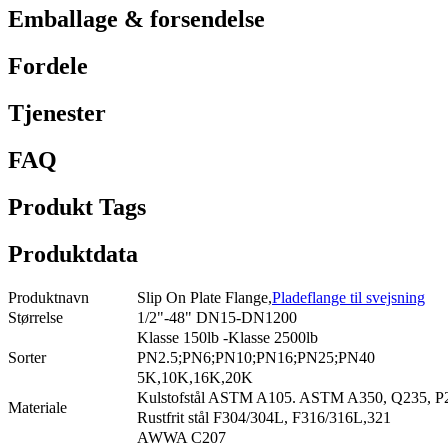
Emballage & forsendelse
Fordele
Tjenester
FAQ
Produkt Tags
Produktdata
Produktnavn
Slip On Plate Flange,
Pladeflange til svejsning
Størrelse
1/2"-48" DN15-DN1200
Klasse 150lb -Klasse 2500lb
Sorter
PN2.5;PN6;PN10;PN16;PN25;PN40
5K,10K,16K,20K
Kulstofstål ASTM A105. ASTM A350, Q235, 
Materiale
Rustfrit stål F304/304L, F316/316L,321
AWWA C207