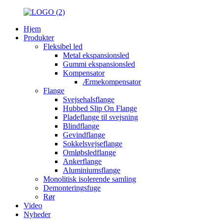
Hjem
Produkter
Fleksibel led
Metal ekspansionsled
Gummi ekspansionsled
Kompensator
Ærmekompensator
Flange
Svejsehalsflange
Hubbed Slip On Flange
Pladeflange til svejsning
Blindflange
Gevindflange
Sokkelsvejseflange
Omløbsledflange
Ankerflange
Aluminiumsflange
Monolitisk isolerende samling
Demonteringsfuge
Rør
Video
Nyheder