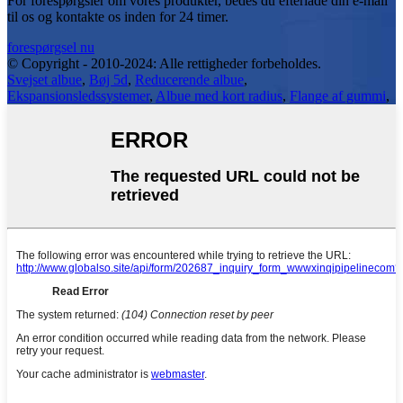
For forespørgsler om vores produkter, bedes du efterlade din e-mail
til os og kontakte os inden for 24 timer.
forespørgsel nu
© Copyright - 2010-2024: Alle rettigheder forbeholdes.
Svejset albue
,
Bøj 5d
,
Reducerende albue
,
Ekspansionsledssystemer
,
Albue med kort radius
,
Flange af gummi
,