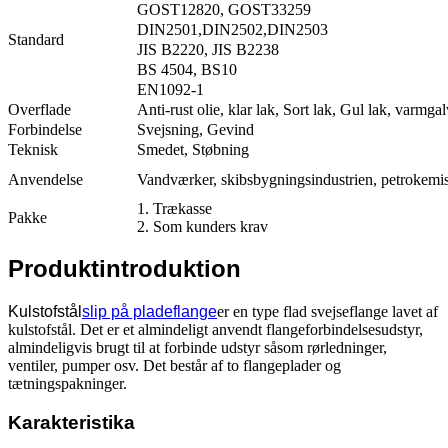
GOST12820, GOST33259
DIN2501,DIN2502,DIN2503
Standard
JIS B2220, JIS B2238
BS 4504, BS10
EN1092-1
Overflade
Anti-rust olie, klar lak, Sort lak, Gul lak, varmgal
Forbindelse
Svejsning, Gevind
Teknisk
Smedet, Støbning
Anvendelse
Vandværker, skibsbygningsindustrien, petrokemiske
1. Trækasse
Pakke
2. Som kunders krav
Produktintroduktion
Kulstofstål
slip på pladeflange
er en type flad svejseflange lavet af
kulstofstål. Det er et almindeligt anvendt flangeforbindelsesudstyr,
almindeligvis brugt til at forbinde udstyr såsom rørledninger,
ventiler, pumper osv. Det består af to flangeplader og
tætningspakninger.
Karakteristika