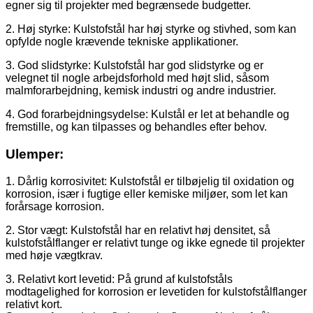
egner sig til projekter med begrænsede budgetter.
2. Høj styrke: Kulstofstål har høj styrke og stivhed, som kan
opfylde nogle krævende tekniske applikationer.
3. God slidstyrke: Kulstofstål har god slidstyrke og er
velegnet til nogle arbejdsforhold med højt slid, såsom
malmforarbejdning, kemisk industri og andre industrier.
4. God forarbejdningsydelse: Kulstål er let at behandle og
fremstille, og kan tilpasses og behandles efter behov.
Ulemper:
1. Dårlig korrosivitet: Kulstofstål er tilbøjelig til oxidation og
korrosion, især i fugtige eller kemiske miljøer, som let kan
forårsage korrosion.
2. Stor vægt: Kulstofstål har en relativt høj densitet, så
kulstofstålflanger er relativt tunge og ikke egnede til projekter
med høje vægtkrav.
3. Relativt kort levetid: På grund af kulstofståls
modtagelighed for korrosion er levetiden for kulstofstålflanger
relativt kort.