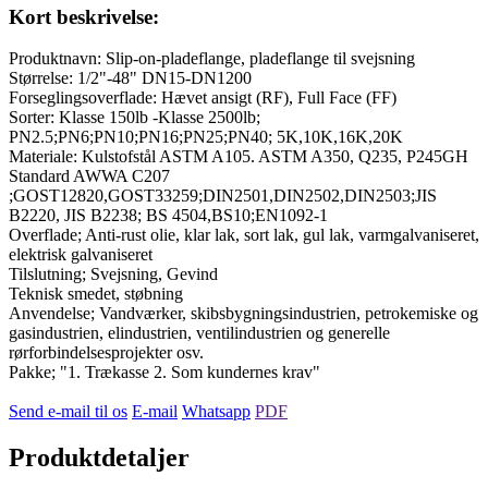
Kort beskrivelse:
Produktnavn: Slip-on-pladeflange, pladeflange til svejsning
Størrelse: 1/2"-48" DN15-DN1200
Forseglingsoverflade: Hævet ansigt (RF), Full Face (FF)
Sorter: Klasse 150lb -Klasse 2500lb;
PN2.5;PN6;PN10;PN16;PN25;PN40; 5K,10K,16K,20K
Materiale: Kulstofstål ASTM A105. ASTM A350, Q235, P245GH
Standard AWWA C207
;GOST12820,GOST33259;DIN2501,DIN2502,DIN2503;JIS
B2220, JIS B2238; BS 4504,BS10;EN1092-1
Overflade; Anti-rust olie, klar lak, sort lak, gul lak, varmgalvaniseret,
elektrisk galvaniseret
Tilslutning; Svejsning, Gevind
Teknisk smedet, støbning
Anvendelse; Vandværker, skibsbygningsindustrien, petrokemiske og
gasindustrien, elindustrien, ventilindustrien og generelle
rørforbindelsesprojekter osv.
Pakke; "1. Trækasse 2. Som kundernes krav"
Send e-mail til os
E-mail
Whatsapp
PDF
Produktdetaljer