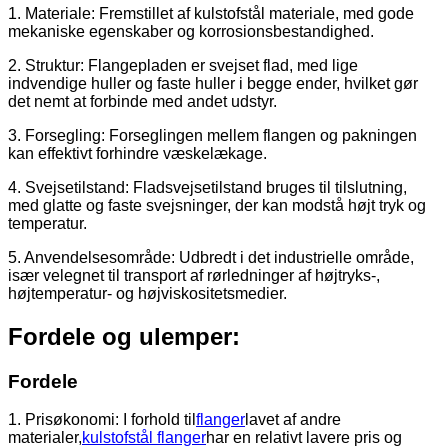
1. Materiale: Fremstillet af kulstofstål materiale, med gode
mekaniske egenskaber og korrosionsbestandighed.
2. Struktur: Flangepladen er svejset flad, med lige
indvendige huller og faste huller i begge ender, hvilket gør
det nemt at forbinde med andet udstyr.
3. Forsegling: Forseglingen mellem flangen og pakningen
kan effektivt forhindre væskelækage.
4. Svejsetilstand: Fladsvejsetilstand bruges til tilslutning,
med glatte og faste svejsninger, der kan modstå højt tryk og
temperatur.
5. Anvendelsesområde: Udbredt i det industrielle område,
især velegnet til transport af rørledninger af højtryks-,
højtemperatur- og højviskositetsmedier.
Fordele og ulemper:
Fordele
1. Prisøkonomi: I forhold til
flanger
lavet af andre
materialer,
kulstofstål flanger
har en relativt lavere pris og