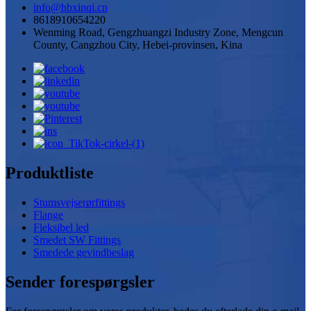
info@hbxinqi.cn
8618910654220
Wenming Road, Gengzhuangzi Industry Zone, Mengcun
County, Cangzhou City, Hebei-provinsen, Kina
Produktliste
Stumsvejserørfittings
Flange
Fleksibel led
Smedet SW Fittings
Smedede gevindbeslag
Sender forespørgsler