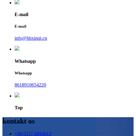
E-mail
E-mail
info@hbxinqi.cn
Whatsapp
Whatsapp
8618910654220
Top
kontakt os
+86 0317 6856613