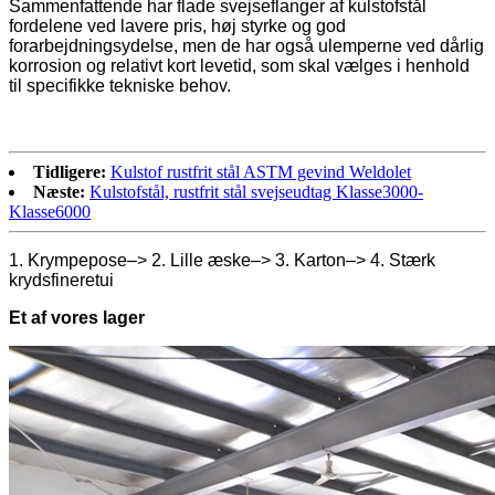
Sammenfattende har flade svejseflanger af kulstofstål
fordelene ved lavere pris, høj styrke og god
forarbejdningsydelse, men de har også ulemperne ved dårlig
korrosion og relativt kort levetid, som skal vælges i henhold
til specifikke tekniske behov.
Tidligere:
Kulstof rustfrit stål ASTM gevind Weldolet
Næste:
Kulstofstål, rustfrit stål svejseudtag Klasse3000-
Klasse6000
1. Krympepose–> 2. Lille æske–> 3. Karton–> 4. Stærk
krydsfineretui
Et af vores lager