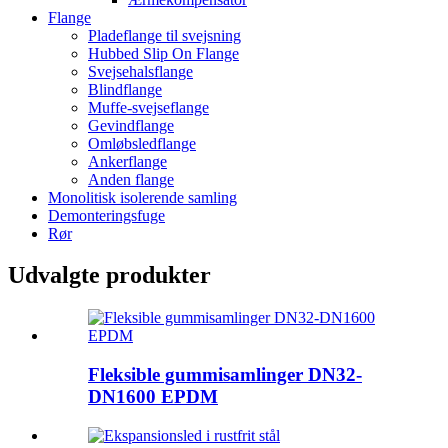
Flange
Pladeflange til svejsning
Hubbed Slip On Flange
Svejsehalsflange
Blindflange
Muffe-svejseflange
Gevindflange
Omløbsledflange
Ankerflange
Anden flange
Monolitisk isolerende samling
Demonteringsfuge
Rør
Udvalgte produkter
Fleksible gummisamlinger DN32-
DN1600 EPDM