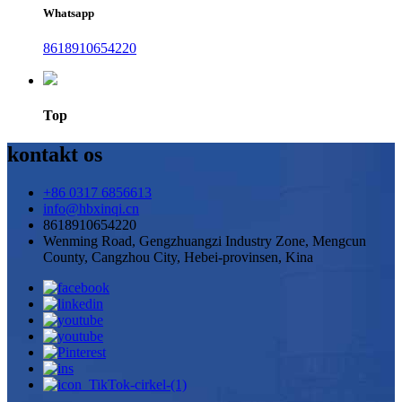
Whatsapp
8618910654220
Top
kontakt os
+86 0317 6856613
info@hbxinqi.cn
8618910654220
Wenming Road, Gengzhuangzi Industry Zone, Mengcun
County, Cangzhou City, Hebei-provinsen, Kina