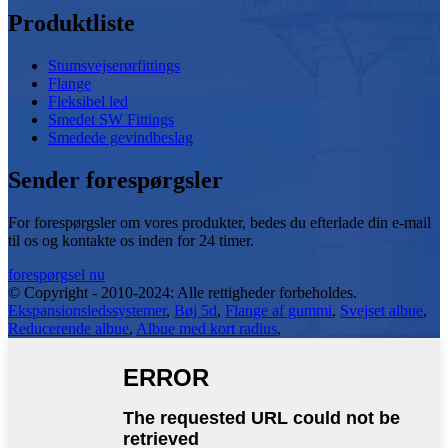
Produktliste
Stumsvejserørfittings
Flange
Fleksibel led
Smedet SW Fittings
Smedede gevindbeslag
Sender forespørgsler
For forespørgsler om vores produkter, bedes du efterlade din e-mail
til os og kontakte os inden for 24 timer.
forespørgsel nu
© Copyright - 2010-2024: Alle rettigheder forbeholdes.
Ekspansionsledssystemer
,
Bøj 5d
,
Flange af gummi
,
Svejset albue
,
Reducerende albue
,
Albue med kort radius
,