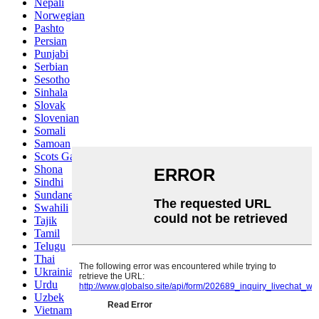
Nepali
Norwegian
Pashto
Persian
Punjabi
Serbian
Sesotho
Sinhala
Slovak
Slovenian
Somali
Samoan
Scots Gaelic
Shona
Sindhi
Sundanese
Swahili
Tajik
Tamil
Telugu
Thai
Ukrainian
Urdu
Uzbek
Vietnamese