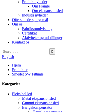
Produktnyheder
Om Flange
Om ekspansionsled
Industri nyheder
Ofte stillede spørgsmål
Om os
Fabriksrundvisning
Certifikat
Aktiviteter og udstillinger
Kontakt os
English
Hjem
Produkter
Smedet SW Fittings
Kategorier
Fleksibel led
Metal ekspansionsled
Gummi ekspansionsled
Bælgekompensator
Ærmekompensator