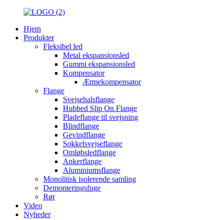
Hjem
Produkter
Fleksibel led
Metal ekspansionsled
Gummi ekspansionsled
Kompensator
Ærmekompensator
Flange
Svejsehalsflange
Hubbed Slip On Flange
Pladeflange til svejsning
Blindflange
Gevindflange
Sokkelsvejseflange
Omløbsledflange
Ankerflange
Aluminiumsflange
Monolitisk isolerende samling
Demonteringsfuge
Rør
Video
Nyheder