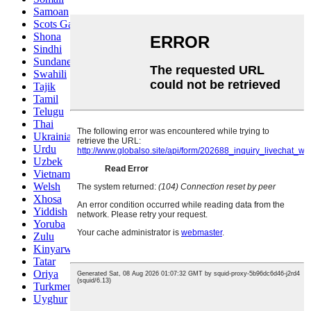
Samoan
Scots Gaelic
Shona
Sindhi
Sundanese
Swahili
Tajik
Tamil
Telugu
Thai
Ukrainian
Urdu
Uzbek
Vietnamese
Welsh
Xhosa
Yiddish
Yoruba
Zulu
Kinyarwanda
Tatar
Oriya
Turkmen
Uyghur