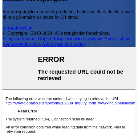
For forespørgsler om vores produkter, bedes du efterlade din e-mail
til os og kontakte os inden for 24 timer.
forespørgsel nu
© Copyright - 2010-2024: Alle rettigheder forbeholdes.
Flange af gummi
,
Bøj 5d
,
Ekspansionsledssystemer
,
Svejset albue
,
Reducerende albue
,
Albue med kort radius
,