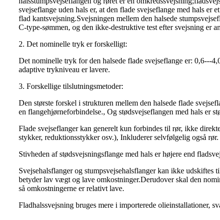
halsstumpsvejseflangen og røret er en omkredssvejsning;fladsvej
svejseflange uden hals er, at den flade svejseflange med hals er 
flad kantsvejsning.Svejsningen mellem den halsede stumpsvejsefl
C-type-sømmen, og den ikke-destruktive test efter svejsning er a
2. Det nominelle tryk er forskelligt:
Det nominelle tryk for den halsede flade svejseflange er: 0,6---4
adaptive trykniveau er lavere.
3. Forskellige tilslutningsmetoder:
Den største forskel i strukturen mellem den halsede flade svejse
en flangehjørneforbindelse., Og stødsvejseflangen med hals er 
Flade svejseflanger kan generelt kun forbindes til rør, ikke direkt
stykker, reduktionsstykker osv.), Inkluderer selvfølgelig også rør.
Stivheden af ​​stødsvejsningsflange med hals er højere end fladsvej
Svejsehalsflanger og stumpsvejsehalsflanger kan ikke udskiftes ti
betyder lav vægt og lave omkostninger.Derudover skal den nomin
så omkostningerne er relativt lave.
Fladhalssvejsning bruges mere i importerede olieinstallationer, s