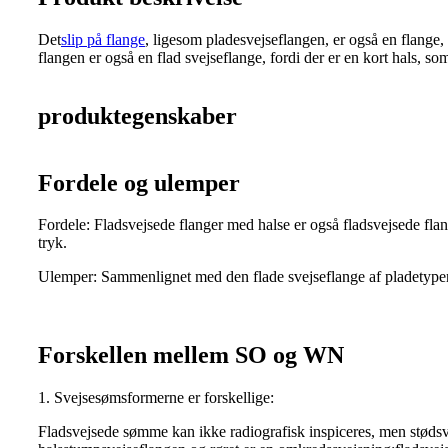
Det
slip på flange
, ligesom pladesvejseflangen, er også en flange, 
flangen er også en flad svejseflange, fordi der er en kort hals, s
produktegenskaber
Fordele og ulemper
Fordele: Fladsvejsede flanger med halse er også fladsvejsede fla
tryk.
Ulemper: Sammenlignet med den flade svejseflange af pladetypen e
Forskellen mellem SO og WN
1. Svejsesømsformerne er forskellige:
Fladsvejsede sømme kan ikke radiografisk inspiceres, men stødsve