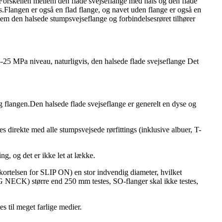
Forskellen mellem den flade svejseflange med hals og den flade
ls.Flangen er også en flad flange, og navet uden flange er også en
em den halsede stumpsvejseflange og forbindelsesrøret tilhører
1--25 MPa niveau, naturligvis, den halsede flade svejseflange Det
g flangen.Den halsede flade svejseflange er generelt en dyse og
es direkte med alle stumpsvejsede rørfittings (inklusive albuer, T-
ng, og det er ikke let at lække.
rkortelsen for SLIP ON) en stor indvendig diameter, hvilket
 NECK) større end 250 mm testes, SO-flanger skal ikke testes,
s til meget farlige medier.