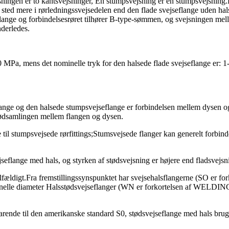
sningen er to kantsvejsninger, En stumpsvejsning er en stumpsvejsning.
et sted mere i rørledningssvejsedelen end den flade svejseflange uden ha
ange og forbindelsesrøret tilhører B-type-sømmen, og svejsningen mell
nderledes.
,0 MPa, mens det nominelle tryk for den halsede flade svejseflange er: 
flange og den halsede stumpsvejseflange er forbindelsen mellem dysen o
stødsamlingen mellem flangen og dysen.
e til stumpsvejsede rørfittings;Stumsvejsede flanger kan generelt forbind
seflange med hals, og styrken af ​​stødsvejsning er højere end fladsvejsni
lfældigt.Fra fremstillingssynspunktet har svejsehalsflangerne (SO er fo
elle diameter Halsstødsvejseflanger (WN er forkortelsen af ​​WELDING
varende til den amerikanske standard S0, stødsvejseflange med hals bruge