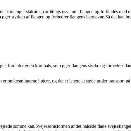
der forlænger stålrøret, rørfittings osv. ind i flangen og forbindes med 
om øger styrken af ​​flangen og forbedrer flangens bæreevne.Så det kan b
nger, fordi der er en kort hals, som øger flangens styrke og forbedrer 
r omkostningerne højere, og det er lettere at støde under transport på
jsede sømme kan.Svejsesømsformen af ​​det halsede flade svejseflangerø