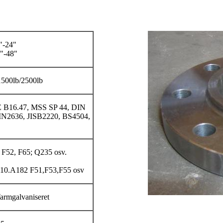
"-24"
"-48"
1500lb/2500lb
B16.47, MSS SP 44, DIN
IN2636, JISB2220, BS4504,
 F52, F65; Q235 osv.
10.A182 F51,F53,F55 osv
Varmgalvaniseret