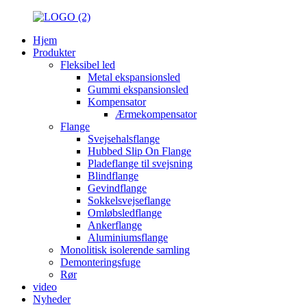
Hjem
Produkter
Fleksibel led
Metal ekspansionsled
Gummi ekspansionsled
Kompensator
Ærmekompensator
Flange
Svejsehalsflange
Hubbed Slip On Flange
Pladeflange til svejsning
Blindflange
Gevindflange
Sokkelsvejseflange
Omløbsledflange
Ankerflange
Aluminiumsflange
Monolitisk isolerende samling
Demonteringsfuge
Rør
video
Nyheder