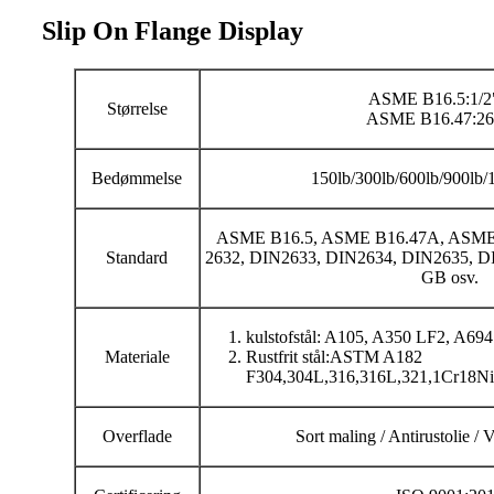
Slip On Flange Display
ASME B16.5:1/2
Størrelse
ASME B16.47:26
Bedømmelse
150lb/300lb/600lb/900lb/
ASME B16.5, ASME B16.47A, ASME 
Standard
2632, DIN2633, DIN2634, DIN2635, D
GB osv.
kulstofstål: A105, A350 LF2, A694
Materiale
Rustfrit stål:ASTM A182
F304,304L,316,316L,321,1Cr18Ni
Overflade
Sort maling / Antirustolie / 