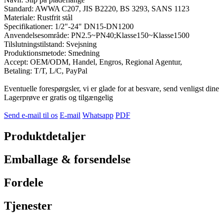
Standard: AWWA C207, JIS B2220, BS 3293, SANS 1123
Materiale: Rustfrit stål
Specifikationer: 1/2"-24" DN15-DN1200
Anvendelsesområde: PN2.5~PN40;Klasse150~Klasse1500
Tilslutningstilstand: Svejsning
Produktionsmetode: Smedning
Accept: OEM/ODM, Handel, Engros, Regional Agentur,
Betaling: T/T, L/C, PayPal
Eventuelle forespørgsler, vi er glade for at besvare, send venligst din
Lagerprøve er gratis og tilgængelig
Send e-mail til os
E-mail
Whatsapp
PDF
Produktdetaljer
Emballage & forsendelse
Fordele
Tjenester